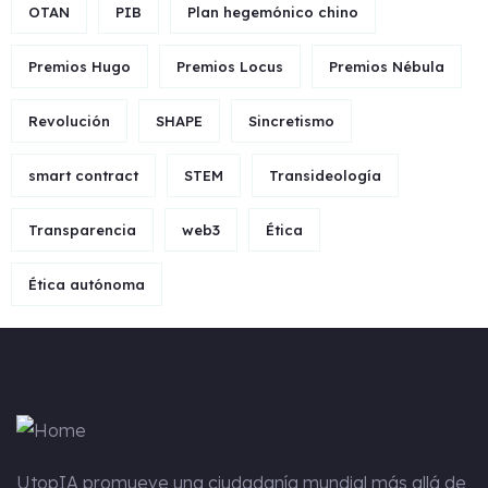
OTAN
PIB
Plan hegemónico chino
Premios Hugo
Premios Locus
Premios Nébula
Revolución
SHAPE
Sincretismo
smart contract
STEM
Transideología
Transparencia
web3
Ética
Ética autónoma
UtopIA
promueve una ciudadanía mundial más allá de