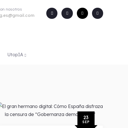
con nosotros
rg.es@gmail.com
UtopIA
23
SEP