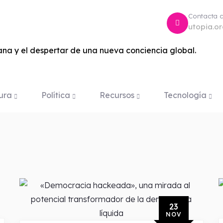
Contacta 
utopia.o
na y el despertar de una nueva conciencia global.
ura
Política
Recursos
Tecnología
23
NOV