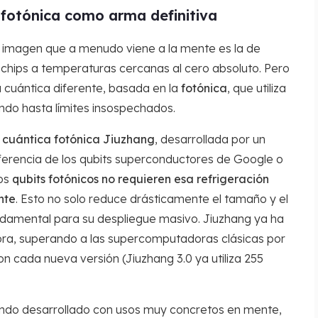
a fotónica como arma definitiva
imagen que a menudo viene a la mente es la de
chips a temperaturas cercanas al cero absoluto. Pero
a cuántica diferente, basada en la
fotónica
, que utiliza
evando hasta límites insospechados.
cuántica fotónica Jiuzhang
, desarrollada por un
iferencia de los qubits superconductores de Google o
los
qubits fotónicos no requieren esa refrigeración
nte
. Esto no solo reduce drásticamente el tamaño y el
ndamental para su despliegue masivo. Jiuzhang ya ha
a, superando a las supercomputadoras clásicas por
Con cada nueva versión (Jiuzhang 3.0 ya utiliza 255
iendo desarrollado con usos muy concretos en mente,