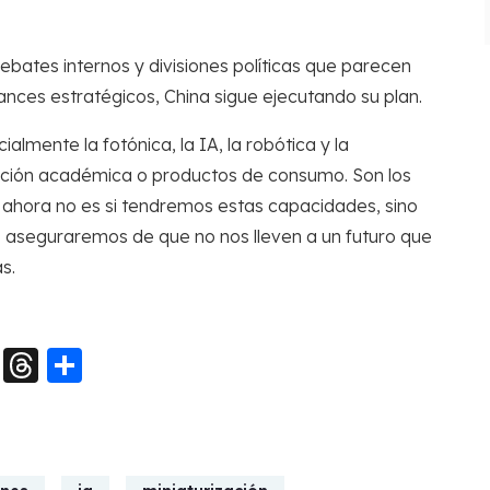
ates internos y divisiones políticas que parecen
vances estratégicos, China sigue ejecutando su plan.
ialmente la fotónica, la IA, la robótica y la
gación académica o productos de consumo. Son los
 ahora no es si tendremos estas capacidades, sino
os aseguraremos de que no nos lleven a un futuro que
s.
pp
dIn
ype
Snapchat
Threads
Compartir