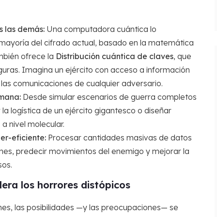
s las demás:
Una computadora cuántica lo
mayoría del cifrado actual, basado en la matemática
ambién ofrece la
Distribución cuántica de claves
, que
ras. Imagina un ejército con acceso a información
r las comunicaciones de cualquier adversario.
ómana:
Desde simular escenarios de guerra completos
la logística de un ejército gigantesco o diseñar
a nivel molecular.
er-eficiente:
Procesar cantidades masivas de datos
rones, predecir movimientos del enemigo y mejorar la
sos.
era los horrores distópicos
nes, las posibilidades —y las preocupaciones— se