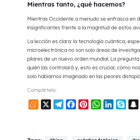
Mientras tanto, ¿qué hacemos?
Mientras Occidente a menudo se enfrasca en deb
insignificantes frente a la magnitud de estos a
La lección es clara: la tecnología cuántica, espec
microelectrónica no son solo áreas de investi
pilares de un nuevo orden mundial. La pregunta
quién las controlará y, esto es crucial, cómo n
solo habíamos imaginado en las peores distopía
Compártelo:
Meneame
X
Telegram
Facebook
Pinterest
WhatsA
Linke
Sk