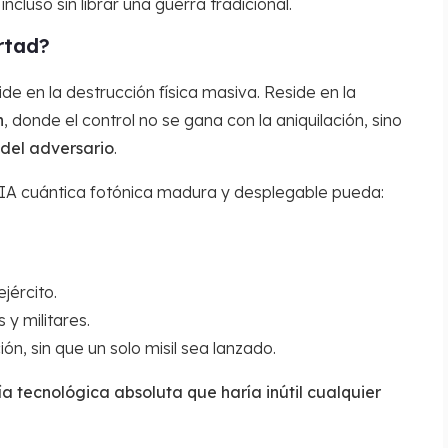
cluso sin librar una guerra tradicional.
rtad?
de en la destrucción física masiva. Reside en la
n
, donde el control no se gana con la aniquilación, sino
 del adversario
.
IA cuántica fotónica madura y desplegable pueda:
jército.
y militares.
ión, sin que un solo misil sea lanzado.
 tecnológica absoluta que haría inútil cualquier