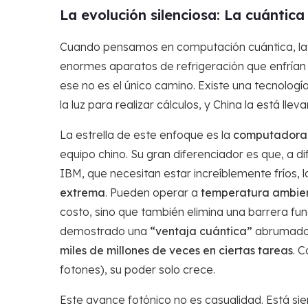
La evolución silenciosa: La cuántic
Cuando pensamos en computación cuántica, la 
enormes aparatos de refrigeración que enfrían 
ese no es el único camino. Existe una tecnologí
la luz para realizar cálculos, y China la está ll
La estrella de este enfoque es la
computadora 
equipo chino. Su gran diferenciador es que, a d
IBM, que necesitan estar increíblemente fríos, 
extrema
. Pueden operar a
temperatura ambie
costo, sino que también elimina una barrera fu
demostrado una
“ventaja cuántica”
abrumador
miles de millones de veces en ciertas tareas
. 
fotones), su poder solo crece.
Este avance fotónico no es casualidad. Está s