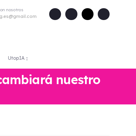
con nosotros
rg.es@gmail.com
UtopIA
 cambiará nuestro