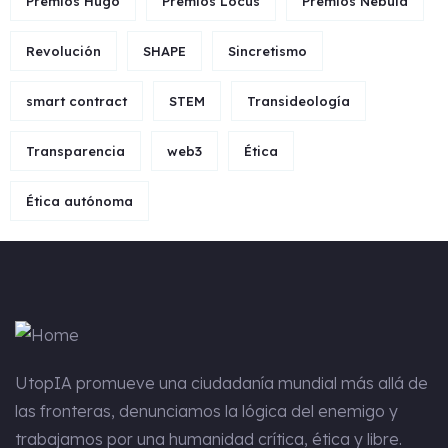
Premios Hugo
Premios Locus
Premios Nébula
Revolución
SHAPE
Sincretismo
smart contract
STEM
Transideología
Transparencia
web3
Ética
Ética autónoma
UtopIA
promueve una ciudadanía mundial más allá de
las fronteras, denunciamos la lógica del enemigo y
trabajamos por una humanidad crítica, ética y libre.