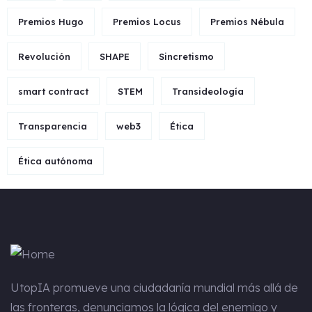
Premios Hugo
Premios Locus
Premios Nébula
Revolución
SHAPE
Sincretismo
smart contract
STEM
Transideología
Transparencia
web3
Ética
Ética autónoma
UtopIA
promueve una ciudadanía mundial más allá de
las fronteras, denunciamos la lógica del enemigo y