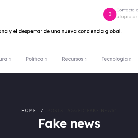
Contacta 
utopia.o
na y el despertar de una nueva conciencia global.
ura
Política
Recursos
Tecnología
HOME
POSTS TAGGED"FAKE NEWS"
Fake news