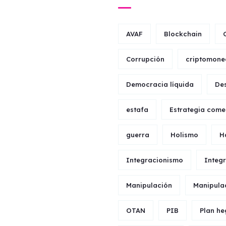
AVAF
Blockchain
Corrupción
criptomone
Democracia líquida
Des
estafa
Estrategia come
guerra
Holismo
H
Integracionismo
Integ
Manipulación
Manipula
OTAN
PIB
Plan h