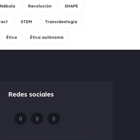
 Nébula
Revolución
SHAPE
ract
STEM
Transideología
Ética
Ética autónoma
Redes sociales
Síguenos y difunde nuestro mensaje.