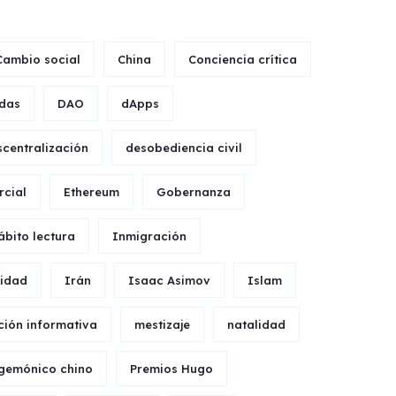
Cambio social
China
Conciencia crítica
das
DAO
dApps
centralización
desobediencia civil
rcial
Ethereum
Gobernanza
ábito lectura
Inmigración
ridad
Irán
Isaac Asimov
Islam
ción informativa
mestizaje
natalidad
egemónico chino
Premios Hugo