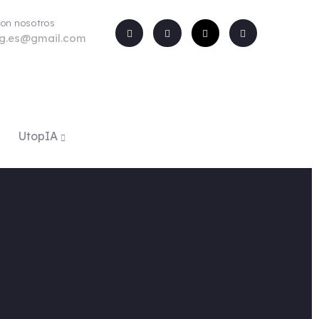
con nosotros
rg.es@gmail.com
UtopIA