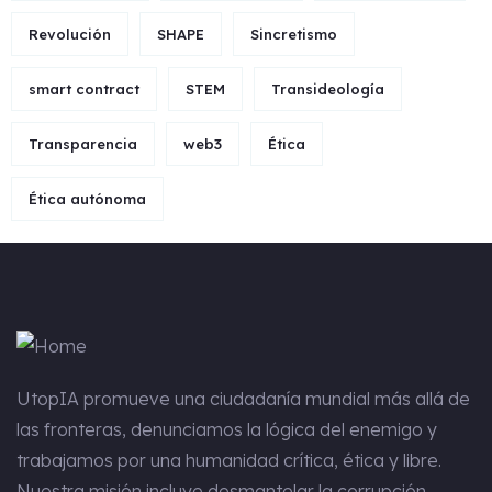
Revolución
SHAPE
Sincretismo
smart contract
STEM
Transideología
Transparencia
web3
Ética
Ética autónoma
UtopIA
promueve una ciudadanía mundial más allá de
las fronteras, denunciamos la lógica del enemigo y
trabajamos por una humanidad crítica, ética y libre.
Nuestra misión incluye desmantelar la corrupción