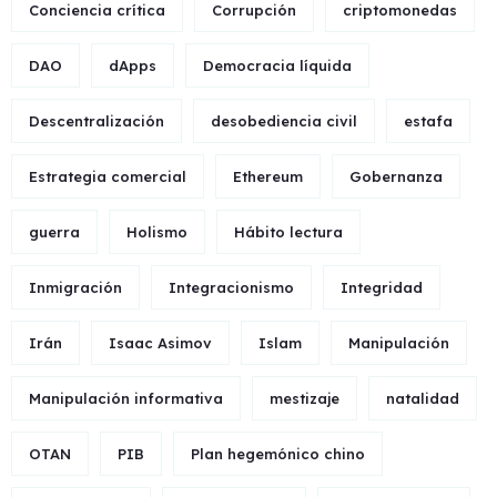
Conciencia crítica
Corrupción
criptomonedas
DAO
dApps
Democracia líquida
Descentralización
desobediencia civil
estafa
Estrategia comercial
Ethereum
Gobernanza
guerra
Holismo
Hábito lectura
Inmigración
Integracionismo
Integridad
Irán
Isaac Asimov
Islam
Manipulación
Manipulación informativa
mestizaje
natalidad
OTAN
PIB
Plan hegemónico chino