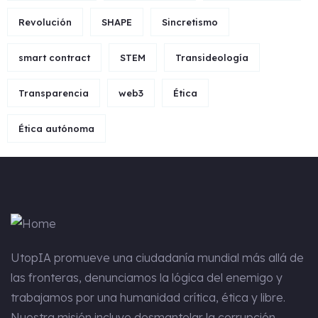
Revolución
SHAPE
Sincretismo
smart contract
STEM
Transideología
Transparencia
web3
Ética
Ética autónoma
UtopIA
promueve una ciudadanía mundial más allá de
las fronteras, denunciamos la lógica del enemigo y
trabajamos por una humanidad crítica, ética y libre.
Nuestra misión incluye desmantelar la corrupción