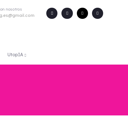
con nosotros
rg.es@gmail.com
UtopIA