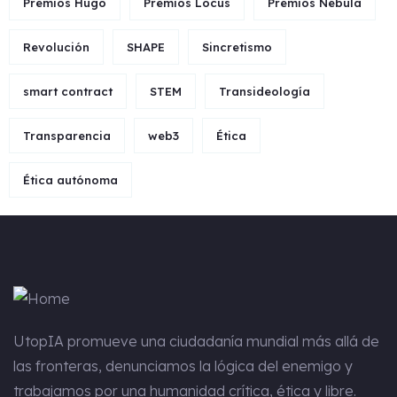
Premios Hugo
Premios Locus
Premios Nébula
Revolución
SHAPE
Sincretismo
smart contract
STEM
Transideología
Transparencia
web3
Ética
Ética autónoma
UtopIA
promueve una ciudadanía mundial más allá de
las fronteras, denunciamos la lógica del enemigo y
trabajamos por una humanidad crítica, ética y libre.