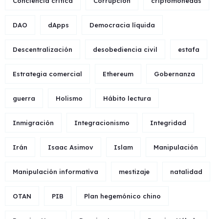
Conciencia crítica
Corrupción
criptomonedas
DAO
dApps
Democracia líquida
Descentralización
desobediencia civil
estafa
Estrategia comercial
Ethereum
Gobernanza
guerra
Holismo
Hábito lectura
Inmigración
Integracionismo
Integridad
Irán
Isaac Asimov
Islam
Manipulación
Manipulación informativa
mestizaje
natalidad
OTAN
PIB
Plan hegemónico chino