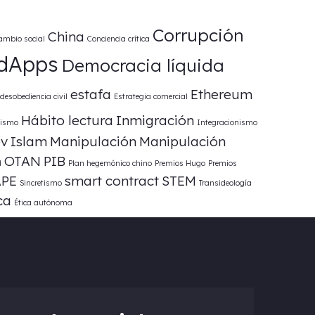
Corrupción
China
ambio social
Conciencia crítica
dApps
Democracia líquida
estafa
Ethereum
desobediencia civil
Estrategia comercial
Hábito lectura
Inmigración
lismo
Integracionismo
ov
Islam
Manipulación
Manipulación
OTAN
PIB
d
Plan hegemónico chino
Premios Hugo
Premios
PE
smart contract
STEM
Sincretismo
Transideología
ca
Ética autónoma