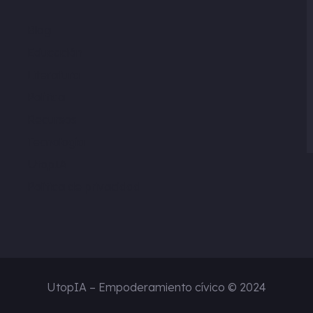
Blog
Educación
Literatura
Política
Recursos
Tecnología
UtopIA
Política de privacidad
UtopIA – Empoderamiento cívico ©
2024