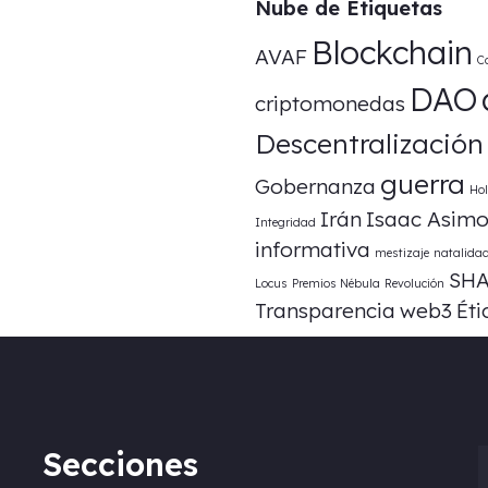
Nube de Etiquetas
Blockchain
AVAF
C
DAO
criptomonedas
Descentralización
guerra
Gobernanza
Ho
Irán
Isaac Asim
Integridad
informativa
mestizaje
natalida
SHA
Locus
Premios Nébula
Revolución
Transparencia
web3
Éti
Secciones