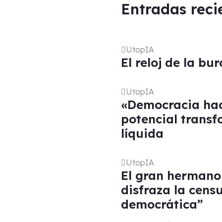
Entradas reci
UtopIA
El reloj de la bu
UtopIA
«Democracia hac
potencial trans
líquida
UtopIA
El gran hermano
disfraza la cen
democrática”