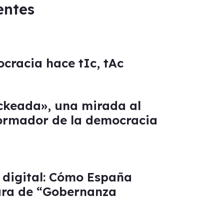
entes
rocracia hace tIc, tAc
keada», una mirada al
formador de la democracia
 digital: Cómo España
sura de “Gobernanza