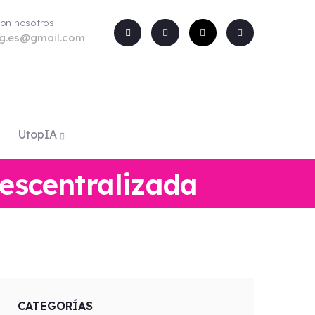
con nosotros
rg.es@gmail.com
UtopIA
descentralizada
CATEGORÍAS